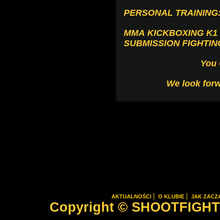
PERSONAL TRAINING
MMA
KICKBOXING
K1
SUBMISSION FIGHTIN
You 
We look forw
AKTUALNOŚCI
O KLUBIE
JAK ZACZ
Copyright © SHOOTFIGHTER