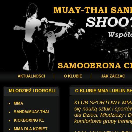
AKTUALNOŚCI
O KLUBIE
JAK ZACZĄĆ
MŁODZIEŻ I DOROŚLI
O KLUBIE MMA LUBLIN 
KLUB SPORTOWY MMA 
MMA
się nauką sztuk i sport
SANDA/MUAY-THAI
dla Dzieci, Młodzieży i
KICKBOXING K1
komfortowe grupy trenin
MMA DLA KOBIET