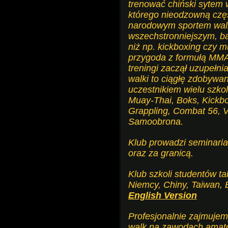
trenować chiński sytem
którego nieodzowną częś
narodowym sportem walki
wszechstronniejszym, b
niż np. kickboxing czy m
przygoda z formułą MM
treningi zaczął uzupełnia
walki to ciągłę zdobywan
uczestnikiem wielu szkol
Muay-Thai, Boks, Kickb
Grappling, Combat 56, 
Samoobrona.
Klub prowadzi seminaria 
oraz za granicą.
Klub szkoli studentów t
Niemcy, Chiny, Taiwan, Bi
English Version
Profesjonalnie zajmuje
walk na zawodach amato