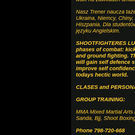
Nasz Trener naucza taż
Ukraina, Niemcy, Chiny, 
Hiszpania. Dla studentó
języku Angielskim.
SHOOTFIGHTERES LUBLIN
phases of combat: kicks
and ground fighting. T
will gain self defence 
improve self confidence
todays hectic world.
CLASES and PERSON
GROUP TRAINING:
MMA Mixed Martial Arts 
Sanda, Bjj, Shoot Boxin
Phone 798-720-668