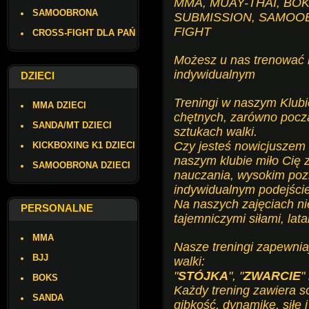
MMA, MUAY-THAI, BOK
SAMOOBRONA
SUBMISSION, SAMOO
FIGHT
CROSS-FIGHT DLA PAŃ
Możesz u nas trenować 
indywidualnym
DZIECI
Treningi w naszym Klubi
MMA DZIECI
chętnych, zarówno pocz
SANDA/MT DZIECI
sztukach walki.
Czy jesteś nowicjuszem
KICKBOXING K1 DZIECI
naszym klubie miło Cię 
SAMOOBRONA DZIECI
nauczania, wysokim po
indywidualnym podejści
Na naszych zajęciach n
PERSONALNE
tajemniczymi siłami, lat
MMA
Nasze treningi zapewnia
BJJ
walki:
"
STÓJKA
", "
ZWARCIE
" 
BOKS
Każdy trening zawiera so
SANDA
gibkość, dynamikę, siłę 