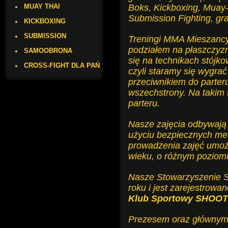
MUAY THAI
Boks, Kickboxing, Muay-
Submission Fighting, gra
KICKBOXING
SUBMISSION
Treningi MMA Mieszancy
podziałem na płaszczyzn
SAMOOBRONA
się na technikach stójko
CROSS-FIGHT DLA PAŃ
czyli staramy się wygra
przeciwnikiem do parteru
wszechstrony. Na takim t
parteru.
Nasze zajęcia odbywają 
użyciu bezpiecznych me
prowadzenia zajęć umoż
wieku, o różnym poziomi
Nasze Stowarzyszenie Sp
roku i jest zarejestrow
Klub Sportowy SHOO
Prezesem oraz głównym i